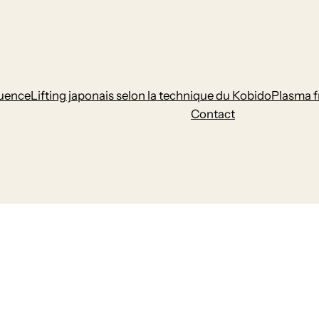
uence
Lifting japonais selon la technique du Kobido
Plasma f
Contact