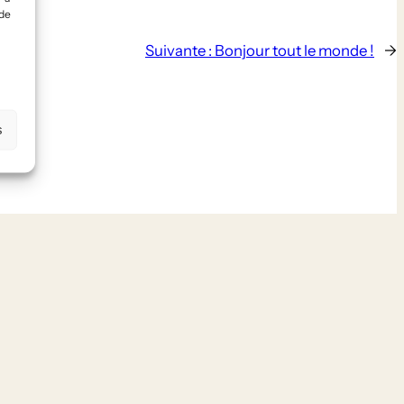
 de
Suivante :
Bonjour tout le monde !
→
s