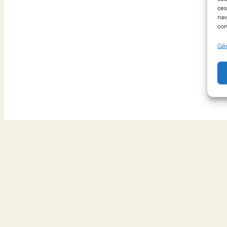
ces
nav
con
Gér