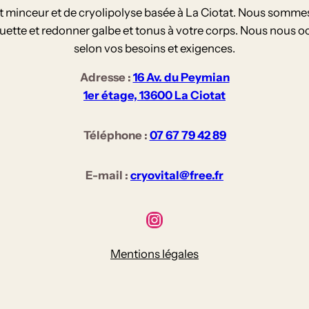
tut minceur et de cryolipolyse basée à La Ciotat. Nous somme
ouette et redonner galbe et tonus à votre corps. Nous nous o
selon vos besoins et exigences.
Adresse :
16 Av. du Peymian
1er étage, 13600 La Ciotat
Téléphone :
07 67 79 42 89
E-mail :
cryovital@free.fr
Redirection vers le compte Instagram de Cryovital
Mentions légales